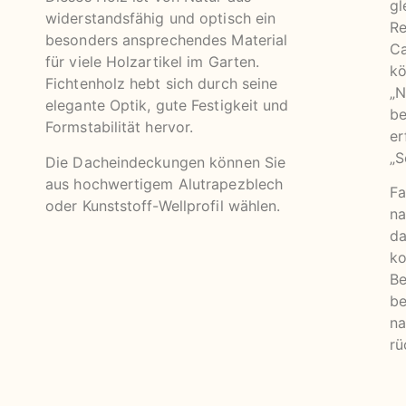
gl
widerstandsfähig und optisch ein
Re
be­son­ders ansprechendes Material
Ca
für viele Holz­artikel im Gar­ten.
kö
Fichtenholz hebt sich durch seine
„N
elegante Optik, gute Festigkeit und
be
Formstabilität hervor.
er
„S
Die Dacheindeckungen können Sie
aus hochwertigem Alutrapezblech
Fa
oder Kunststoff-Wellprofil wählen.
na
da
ko
Be
be
na
rü