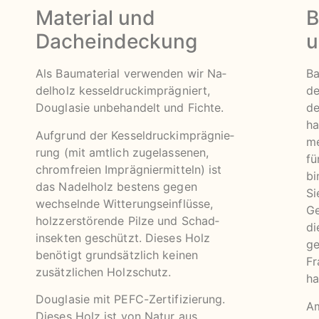
Material und
B
Dacheindeckung
u
Als Baumaterial verwenden wir Na­
Ba
del­holz kesseldruckimprägniert,
de
Douglasie unbehandelt und Fichte.
de
ha
Aufgrund der Kesseldruckimprägnie­
me
rung (mit amtlich zu­gelasse­nen,
fü
chrom­­freien Imprägniermitteln) ist
bi
das Nadel­holz bestens ge­gen
Si
wechselnde Witte­rungs­­ein­flüsse,
Ge
holz­zerstörende Pilze und Schad­
di
insek­ten ge­schützt. Dieses Holz
ge
benö­tigt grundsätzlich keinen
Fr
zusätzlichen Holzschutz.
ha
Douglasie mit PEFC-Zertifizierung.
Am
Dieses Holz ist von Natur aus