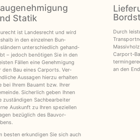
augenehmigung
Liefer
Bords
nd Statik
Durch leis
urecht ist Landesrecht und wird
Transportn
shalb in den einzelnen Bun­
Massivholz
sländern unterschiedlich ge­hand­
Carport-Ba
bt – jedoch benötigen Sie in den
termingere
isten Fällen eine Genehmigung
an den End
r den Bau eines Carports. Ver­
ndliche Aussagen hierzu erhalten
e bei Ihrem Bau­amt bzw. Ihrer
meinde. Sicherlich geben Ihnen
e zu­ständigen Sach­be­ar­beiter
rne Auskunft zu Ihren speziellen
agen bezüglich des Bau­vor­
bens.
 besten erkundigen Sie sich auch