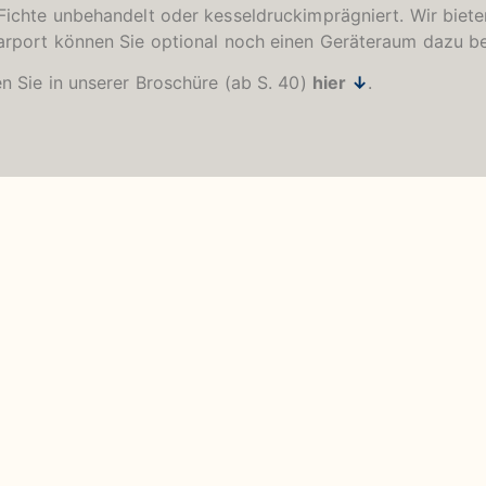
Fichte unbehandelt oder kesseldruckimprägniert. Wir biete
arport können Sie optional noch einen Geräteraum dazu be
n Sie in unserer
Broschüre (ab S. 40)
hier
↓
.