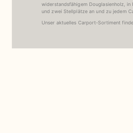
widerstandsfähigem Douglasienholz, in 
und zwei Stellplätze an und zu jedem C
Unser aktuelles Carport-Sortiment finde